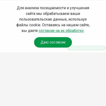
Для анализа посещаемости и улучшения
сайта мы обрабатываем ваши
пользовательские данные, используя
файлы cookie. Оставаясь на нашем сайте,
вы даете
согласие на их обработку
.
Даю согласие
Спроси библиотекаря
© Муниципальное бюджетное учреждение культуры
Ангарского городского округа «Централизованная
библиотечная система» (МБУК «ЦБС»), 2026
Адрес
: 665841, Иркутская обл., г. Ангарск, 17 микрорайон,
дом 4
Телефоны
:
+7 (3955) 55‑10‑22, 55‑09‑61, 55‑09‑69