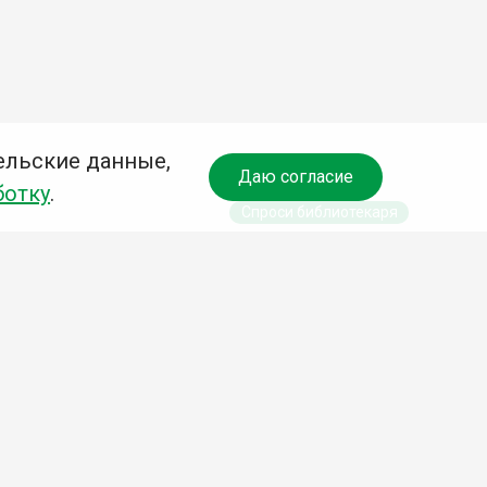
ельские данные,
Даю согласие
ботку
.
Спроси библиотекаря
чредитель:
омитет по культуре и молодежной политике АГО
езависимая оценка качества библиотечных услуг