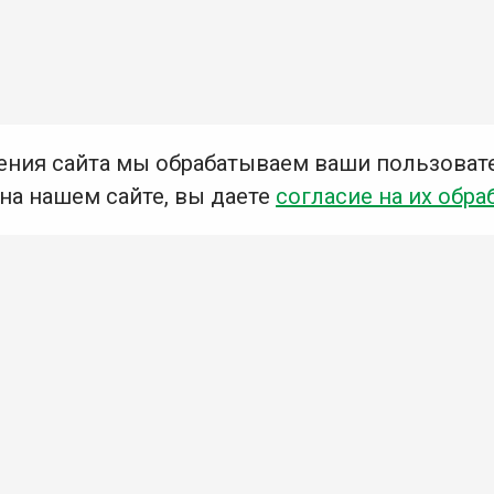
ения сайта мы обрабатываем ваши пользоват
 на нашем сайте, вы даете
согласие на их обра
Мы в социальных сетях –
#Библиотеки_Ангарска
У
К
Н
Приглашаем Вас в наши библиотеки!
Добавьте отзыв