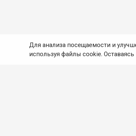
Для анализа посещаемости и улучш
используя файлы cookie. Оставаясь
© Муниципальное бюджетное учреждение культуры
Ангарского городского округа «Централизованная
библиотечная система» (МБУК «ЦБС»), 2026
Адрес
: 665841, Иркутская обл., г. Ангарск,
17 микрорайон, дом 4
Телефоны
:
+7 (3955) 55‑10‑22, 55‑09‑61, 55‑09‑69