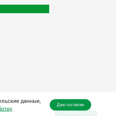
ельские данные,
Даю согласие
ботку
.
Спроси библиотекаря