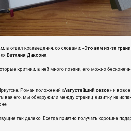
м, в отдел краеведения, со словами:
«Это вам из-за гран
еля
Виталия Диксона
.
оторые критики, в ней много поэзии, его можно бесконечн
 Иркутске. Роман положений
«Августейший сезон»
и вовсе 
вая его, мы обнаружили между страниц визитку на испанс
оне.
ивущие так далеко. Всегда приятно получать хорошие пода