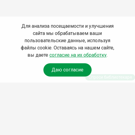
Для анализа посещаемости и улучшения
сайта мы обрабатываем ваши
пользовательские данные, используя
файлы cookie. Оставаясь на нашем сайте,
вы даете
согласие на их обработку
.
Даю согласие
Спроси библиотекаря
© Муниципальное бюджетное учреждение культуры
Ангарского городского округа «Централизованная
библиотечная система» (МБУК «ЦБС»), 2026
Адрес
: 665841, Иркутская обл., г. Ангарск, 17 микрорайон,