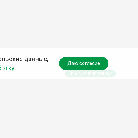
ельские данные,
Даю согласие
ботку
.
Спроси библиотекаря
чредитель:
омитет по культуре и молодежной политике АГО
езависимая оценка качества библиотечных услуг