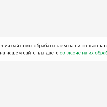
ения сайта мы обрабатываем ваши пользоват
 на нашем сайте, вы даете
согласие на их обра
Мы в социальных сетях –
#Библиотеки_Ангарска
У
К
Н
Приглашаем Вас в наши библиотеки!