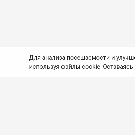
Для анализа посещаемости и улучш
используя файлы cookie. Оставаясь
© Муниципальное бюджетное учреждение культуры
Ангарского городского округа «Централизованная
библиотечная система» (МБУК «ЦБС»), 2026
Адрес
: 665841, Иркутская обл., г. Ангарск,
17 микрорайон, дом 4