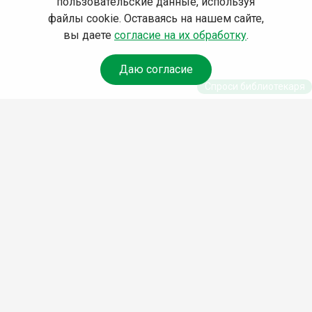
пользовательские данные, используя
файлы cookie. Оставаясь на нашем сайте,
вы даете
согласие на их обработку
.
Даю согласие
Спроси библиотекаря
© Муниципальное бюджетное учреждение культуры
Ангарского городского округа «Централизованная
библиотечная система» (МБУК «ЦБС»), 2026
Адрес
: 665841, Иркутская обл., г. Ангарск, 17 микрорайон,
дом 4
Телефоны
:
+7 (3955) 55‑10‑22, 55‑09‑61, 55‑09‑69
Факс
:
+7 (3955) 55‑47‑19
Электронная почта
:
cbs-angarsk@yandex.ru