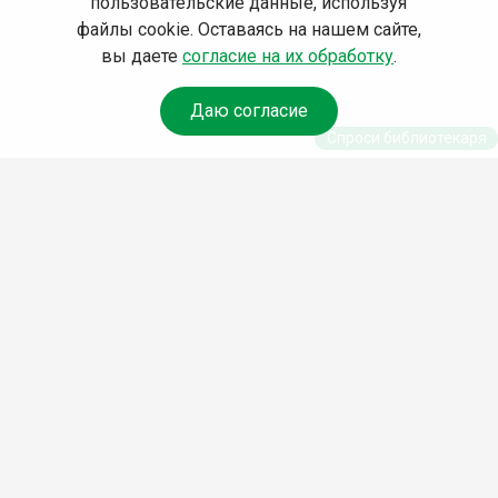
пользовательские данные, используя
файлы cookie. Оставаясь на нашем сайте,
вы даете
согласие на их обработку
.
Даю согласие
Спроси библиотекаря
© Муниципальное бюджетное учреждение культуры
Ангарского городского округа «Централизованная
библиотечная система» (МБУК «ЦБС»), 2026
Адрес
: 665841, Иркутская обл., г. Ангарск, 17 микрорайон,
дом 4
Телефоны
:
+7 (3955) 55‑10‑22, 55‑09‑61, 55‑09‑69
Факс
:
+7 (3955) 55‑47‑19
Электронная почта
:
cbs-angarsk@yandex.ru