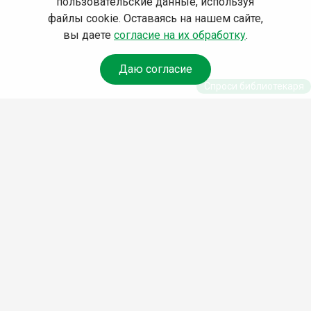
пользовательские данные, используя
файлы cookie. Оставаясь на нашем сайте,
вы даете
согласие на их обработку
.
Даю согласие
Спроси библиотекаря
© Муниципальное бюджетное учреждение культуры
Ангарского городского округа «Централизованная
библиотечная система» (МБУК «ЦБС»), 2026
Адрес
: 665841, Иркутская обл., г. Ангарск, 17 микрорайон,
дом 4
Телефоны
:
+7 (3955) 55‑10‑22, 55‑09‑61, 55‑09‑69
Факс
:
+7 (3955) 55‑47‑19
Электронная почта
:
cbs-angarsk@yandex.ru