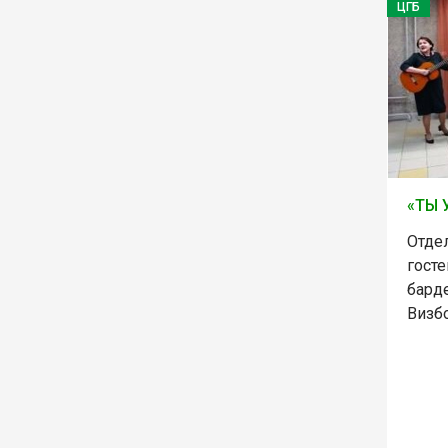
ЦГБ
«ТЫ 
Отде
госте
бард
Визб