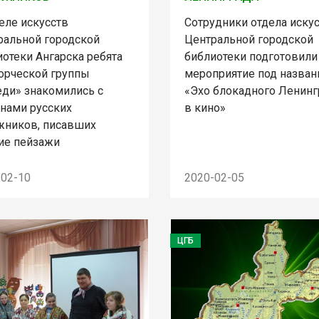
еле искусств
Сотрудники отдела иску
ральной городской
Центральной городской
отеки Ангарска ребята
библиотеки подготовили
ворческой группы
мероприятие под назва
еди» знакомились с
«Эхо блокадного Ленинг
инами русских
в кино»
жников, писавших
ие пейзажи
-02-10
2020-02-05
ЦГБ