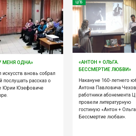
ЦГБ
«АНТОН + ОЛЬГА.
У МЕНЯ ОДНА»
БЕССМЕРТИЕ ЛЮБВИ»
л искусств вновь собрал
Накануне 160-летнего ю
й послушать рассказ о
Антона Павловича Чехо
е Юрии Юзефовиче
работники абонемента 
оре.
провели литературную
гостиную «Антон + Ольга
Бессмертие любви».