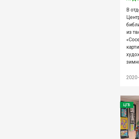
В отд
Цент
библи
из т
«Сос
карт
худо
зимн
2020
ЦГБ