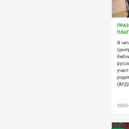
ПРАЗ
ПЛАТ
В чи
Цент
библ
русск
учас
роди
(АРД
2020