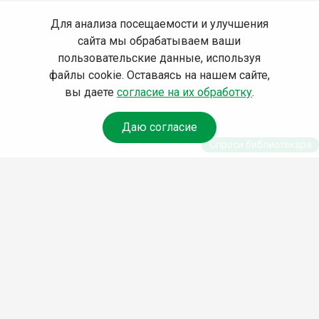
Для анализа посещаемости и улучшения
сайта мы обрабатываем ваши
пользовательские данные, используя
файлы cookie. Оставаясь на нашем сайте,
вы даете
согласие на их обработку
.
Даю согласие
Спроси библиотекаря
© Муниципальное бюджетное учреждение культуры
Ангарского городского округа «Централизованная
библиотечная система» (МБУК «ЦБС»), 2026
Адрес
: 665841, Иркутская обл., г. Ангарск, 17 микрорайон,
дом 4
Телефоны
:
+7 (3955) 55‑10‑22, 55‑09‑61, 55‑09‑69