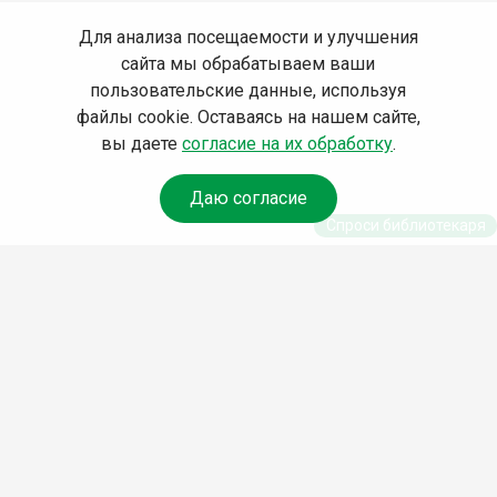
Для анализа посещаемости и улучшения
сайта мы обрабатываем ваши
пользовательские данные, используя
файлы cookie. Оставаясь на нашем сайте,
вы даете
согласие на их обработку
.
Даю согласие
Спроси библиотекаря
© Муниципальное бюджетное учреждение культуры
Ангарского городского округа «Централизованная
библиотечная система» (МБУК «ЦБС»), 2026
Адрес
: 665841, Иркутская обл., г. Ангарск, 17 микрорайон,
дом 4
Телефоны
:
+7 (3955) 55‑10‑22, 55‑09‑61, 55‑09‑69