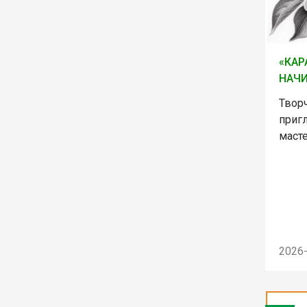
«КАР
НАЧ
Твор
приг
маст
2026