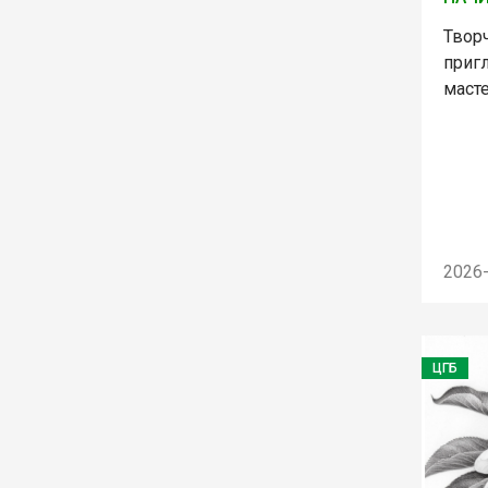
Твор
приг
маст
2026
ЦГБ