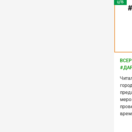
ЦГБ
ВСЕР
#ДА
Чита
горо
пред
меро
пров
время