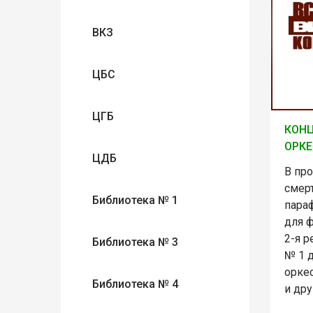
ВКЗ
ЦБС
ЦГБ
КОНЦ
ОРК
ЦДБ
В пр
смер
Библиотека № 1
параф
для ф
2-я р
Библиотека № 3
№ 1 д
орке
Библиотека № 4
и дру