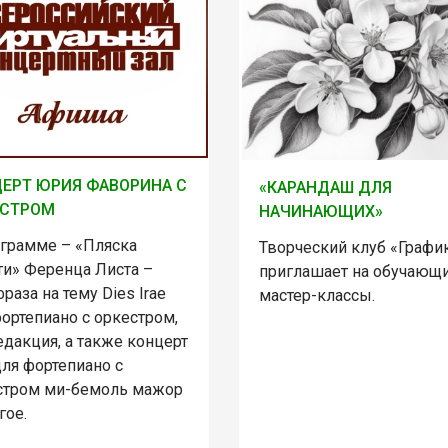
ЕРТ ЮРИЯ ФАВОРИНА С
«КАРАНДАШ ДЛЯ
ЕСТРОМ
НАЧИНАЮЩИХ»
ограмме – «Пляска
Творческий клуб «Графи
ти» Ференца Листа –
приглашает на обучающ
раза на тему Dies Irаe
мастер-классы.
ортепиано с оркестром,
едакция, а также концерт
ля фортепиано с
стром ми-бемоль мажор
гое.