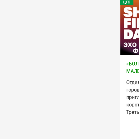
ЦГБ
«БОЛ
МАЛЕ
Отде
горо
приг
коро
Трет