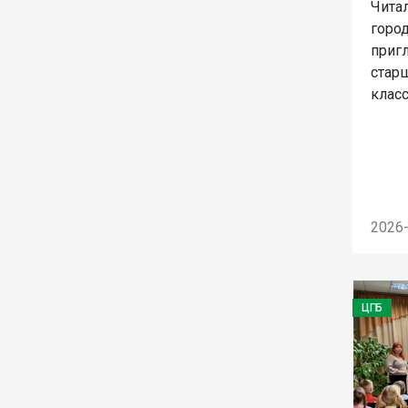
Чита
горо
приг
старш
клас
2026
ЦГБ