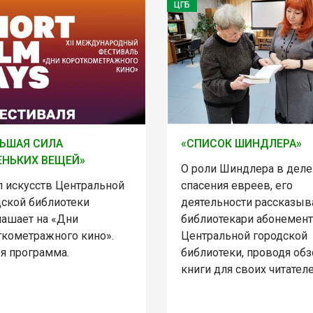
ЦГБ
ЬШАЯ СИЛА
«СПИСОК ШИНДЛЕРА»
НЬКИХ ВЕЩЕЙ»
О роли Шиндлера в деле
л искусств Центральной
спасения евреев, его
дской библиотеки
деятельности рассказыв
лашает на «Дни
библиотекари абонемент
ткометражного кино».
Центральной городской
ья программа.
библиотеки, проводя обз
книги для своих читателе