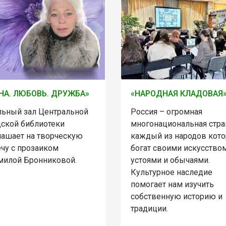
НА. ЛЮБОВЬ. ДРУЖБА»
«НАРОДНАЯ КЛАДОВАЯ
льный зал Центральной
Россия – огромная
дской библиотеки
многонациональная стра
лашает на творческую
каждый из народов кот
ечу с прозаиком
богат своими искусством
илой Бронниковой.
устоями и обычаями.
Культурное наследие
помогает нам изучить
собственную историю и
традиции.