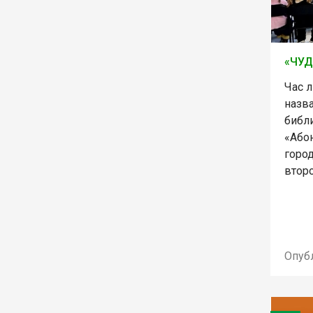
«ЧУД
Час 
назв
библ
«Або
горо
втор
Опуб