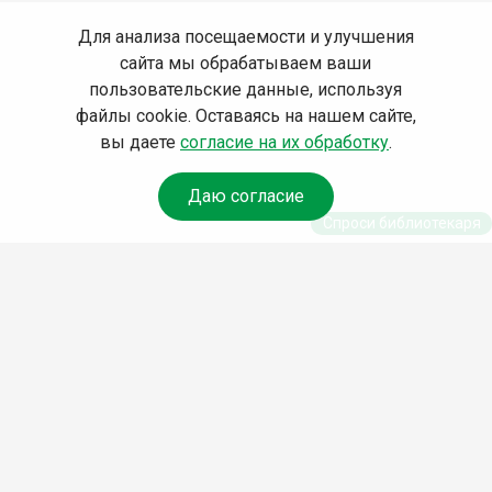
Для анализа посещаемости и улучшения
сайта мы обрабатываем ваши
пользовательские данные, используя
файлы cookie. Оставаясь на нашем сайте,
вы даете
согласие на их обработку
.
Даю согласие
Спроси библиотекаря
© Муниципальное бюджетное учреждение культуры
Ангарского городского округа «Централизованная
библиотечная система» (МБУК «ЦБС»), 2026
Адрес
: 665841, Иркутская обл., г. Ангарск, 17 микрорайон,
дом 4
Телефоны
:
+7 (3955) 55‑10‑22, 55‑09‑61, 55‑09‑69