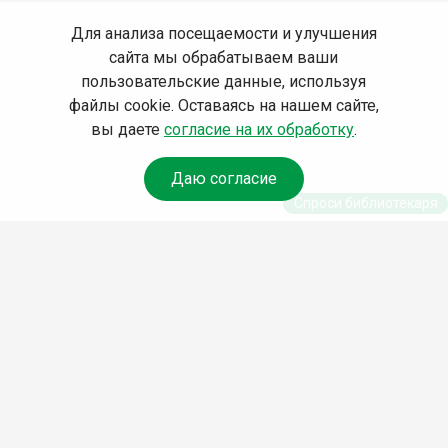
Для анализа посещаемости и улучшения
сайта мы обрабатываем ваши
пользовательские данные, используя
файлы cookie. Оставаясь на нашем сайте,
вы даете
согласие на их обработку
.
Даю согласие
Спроси библиотекаря
© Муниципальное бюджетное учреждение культуры
Ангарского городского округа «Централизованная
библиотечная система» (МБУК «ЦБС»), 2026
Адрес
: 665841, Иркутская обл., г. Ангарск, 17 микрорайон,
дом 4
Телефоны
:
+7 (3955) 55‑10‑22, 55‑09‑61, 55‑09‑69