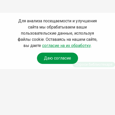
Для анализа посещаемости и улучшения
сайта мы обрабатываем ваши
пользовательские данные, используя
файлы cookie. Оставаясь на нашем сайте,
вы даете
согласие на их обработку
.
Даю согласие
Спроси библиотекаря
© Муниципальное бюджетное учреждение культуры
Ангарского городского округа «Централизованная
библиотечная система» (МБУК «ЦБС»), 2026
Адрес
: 665841, Иркутская обл., г. Ангарск, 17 микрорайон,