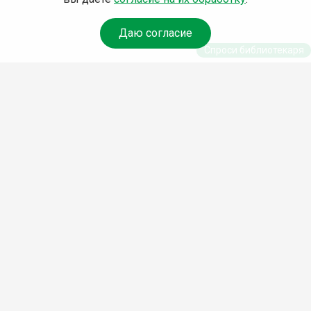
Даю согласие
Спроси библиотекаря
© Муниципальное бюджетное учреждение культуры
Ангарского городского округа «Централизованная
библиотечная система» (МБУК «ЦБС»), 2026
Адрес
: 665841, Иркутская обл., г. Ангарск, 17 микрорайон,
дом 4
Телефоны
:
+7 (3955) 55‑10‑22, 55‑09‑61, 55‑09‑69
Факс
:
+7 (3955) 55‑47‑19
Электронная почта
:
cbs-angarsk@yandex.ru
Мы в социальных сетях –
#Библиотеки_Ангарска