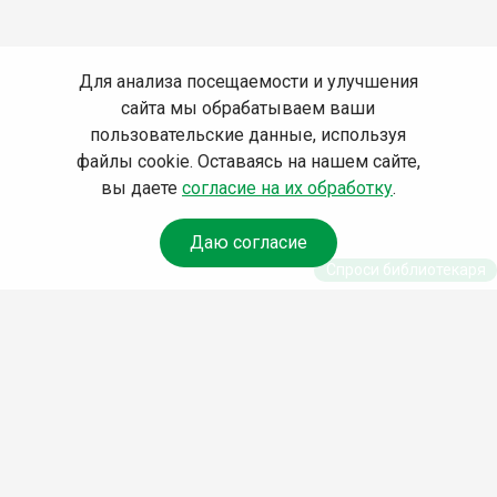
Для анализа посещаемости и улучшения
сайта мы обрабатываем ваши
пользовательские данные, используя
файлы cookie. Оставаясь на нашем сайте,
вы даете
согласие на их обработку
.
Даю согласие
Спроси библиотекаря
© Муниципальное бюджетное учреждение культуры
Ангарского городского округа «Централизованная
библиотечная система» (МБУК «ЦБС»), 2026
Адрес
: 665841, Иркутская обл., г. Ангарск, 17 микрорайон,
дом 4