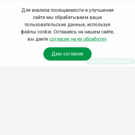
Для анализа посещаемости и улучшения
сайта мы обрабатываем ваши
пользовательские данные, используя
файлы cookie. Оставаясь на нашем сайте,
вы даете
согласие на их обработку
.
Даю согласие
Спроси библиотекаря
© Муниципальное бюджетное учреждение культуры
Ангарского городского округа «Централизованная
библиотечная система» (МБУК «ЦБС»), 2026
Адрес
: 665841, Иркутская обл., г. Ангарск, 17 микрорайон,
дом 4
Телефоны
:
+7 (3955) 55‑10‑22, 55‑09‑61, 55‑09‑69