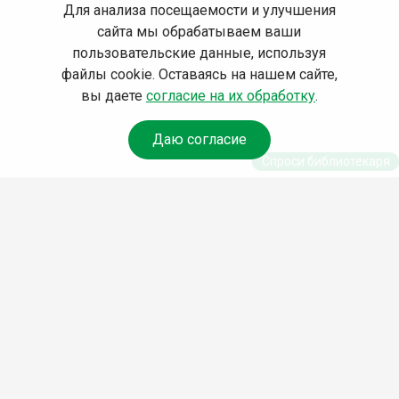
Для анализа посещаемости и улучшения
сайта мы обрабатываем ваши
пользовательские данные, используя
файлы cookie. Оставаясь на нашем сайте,
вы даете
согласие на их обработку
.
Даю согласие
Спроси библиотекаря
© Муниципальное бюджетное учреждение культуры
Ангарского городского округа «Централизованная
библиотечная система» (МБУК «ЦБС»), 2026
Адрес
: 665841, Иркутская обл., г. Ангарск, 17 микрорайон,
дом 4
Телефоны
:
+7 (3955) 55‑10‑22, 55‑09‑61, 55‑09‑69
Факс
:
+7 (3955) 55‑47‑19