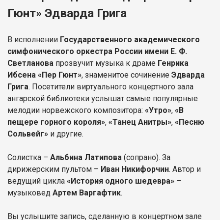
Гюнт» Эдварда Грига
В исполнении
Государственного академического
симфонического оркестра России имени Е. Ф.
Светланова
прозвучит музыка к драме
Генрика
Ибсена «Пер Гюнт»
, знаменитое сочинение
Эдварда
Грига
. Посетители виртуального концертного зала
ангарской библиотеки услышат самые популярные
мелодии норвежского композитора:
«Утро»
,
«В
пещере горного короля»
,
«Танец Анитры»
,
«Песню
Сольвейг»
и другие.
Солистка –
Альбина Латипова
(сопрано). За
дирижерским пультом –
Иван Никифорчин
. Автор и
ведущий цикла
«История одного шедевра»
–
музыковед
Артем Варгафтик
.
Вы услышите запись, сделанную в концертном зале