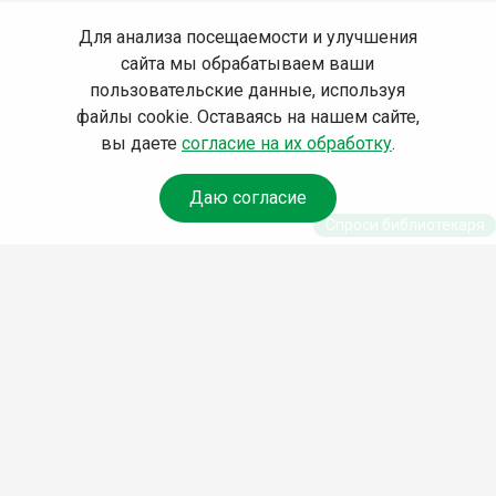
Для анализа посещаемости и улучшения
сайта мы обрабатываем ваши
пользовательские данные, используя
файлы cookie. Оставаясь на нашем сайте,
вы даете
согласие на их обработку
.
Даю согласие
Спроси библиотекаря
© Муниципальное бюджетное учреждение культуры
Ангарского городского округа «Централизованная
библиотечная система» (МБУК «ЦБС»), 2026
Адрес
: 665841, Иркутская обл., г. Ангарск, 17 микрорайон,
дом 4
Телефоны
:
+7 (3955) 55‑10‑22, 55‑09‑61, 55‑09‑69