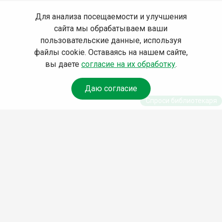
Для анализа посещаемости и улучшения
сайта мы обрабатываем ваши
пользовательские данные, используя
файлы cookie. Оставаясь на нашем сайте,
вы даете
согласие на их обработку
.
Даю согласие
Спроси библиотекаря
© Муниципальное бюджетное учреждение культуры
Ангарского городского округа «Централизованная
библиотечная система» (МБУК «ЦБС»), 2026
Адрес
: 665841, Иркутская обл., г. Ангарск, 17 микрорайон,
дом 4
Телефоны
:
+7 (3955) 55‑10‑22, 55‑09‑61, 55‑09‑69