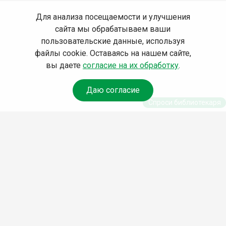
Для анализа посещаемости и улучшения
сайта мы обрабатываем ваши
пользовательские данные, используя
файлы cookie. Оставаясь на нашем сайте,
вы даете
согласие на их обработку
.
Даю согласие
Спроси библиотекаря
© Муниципальное бюджетное учреждение культуры
Ангарского городского округа «Централизованная
библиотечная система» (МБУК «ЦБС»), 2026
Адрес
: 665841, Иркутская обл., г. Ангарск, 17 микрорайон,
дом 4
Телефоны
:
+7 (3955) 55‑10‑22, 55‑09‑61, 55‑09‑69