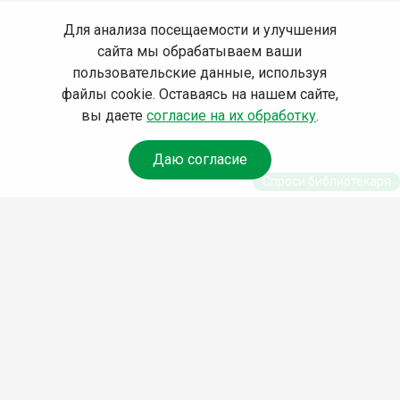
Для анализа посещаемости и улучшения
сайта мы обрабатываем ваши
пользовательские данные, используя
файлы cookie. Оставаясь на нашем сайте,
вы даете
согласие на их обработку
.
Даю согласие
Спроси библиотекаря
© Муниципальное бюджетное учреждение культуры
Ангарского городского округа «Централизованная
библиотечная система» (МБУК «ЦБС»), 2026
Адрес
: 665841, Иркутская обл., г. Ангарск, 17 микрорайон,
дом 4
Телефоны
:
+7 (3955) 55‑10‑22, 55‑09‑61, 55‑09‑69