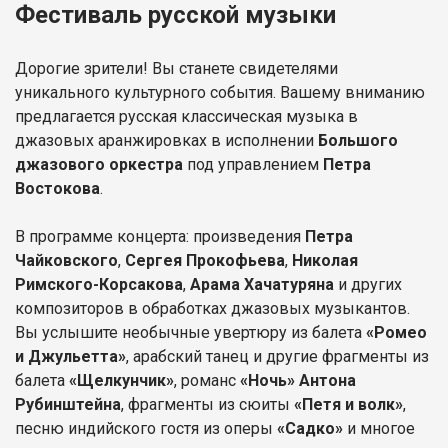
Фестиваль русской музыки
Дорогие зрители! Вы станете свидетелями
уникального культурного события. Вашему вниманию
предлагается русская классическая музыка в
джазовых аранжировках в исполнении
Большого
джазового оркестра
под управлением
Петра
Востокова
.
В программе концерта: произведения
Петра
Чайковского
,
Сергея Прокофьева
,
Николая
Римского-Корсакова
,
Арама Хачатуряна
и других
композиторов в обработках джазовых музыкантов.
Вы услышите необычные увертюру из балета
«Ромео
и Джульетта»
, арабский танец и другие фрагменты из
балета
«Щелкунчик»
, романс
«Ночь» Антона
Рубинштейна
, фрагменты из сюиты
«Петя и волк»
,
песню индийского гостя из оперы
«Садко»
и многое