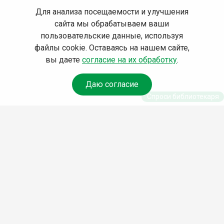
Для анализа посещаемости и улучшения
сайта мы обрабатываем ваши
пользовательские данные, используя
файлы cookie. Оставаясь на нашем сайте,
вы даете
согласие на их обработку
.
Даю согласие
Спроси библиотекаря
© Муниципальное бюджетное учреждение культуры
Ангарского городского округа «Централизованная
библиотечная система» (МБУК «ЦБС»), 2026
Адрес
: 665841, Иркутская обл., г. Ангарск, 17 микрорайон,
дом 4
Телефоны
:
+7 (3955) 55‑10‑22, 55‑09‑61, 55‑09‑69