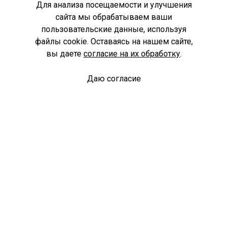
Для анализа посещаемости и улучшения
сайта мы обрабатываем ваши
пользовательские данные, используя
файлы cookie. Оставаясь на нашем сайте,
вы даете
согласие на их обработку
.
Даю согласие
Спроси библиотекаря
© Муниципальное бюджетное учреждение культуры
Ангарского городского округа «Централизованная
библиотечная система» (МБУК «ЦБС»), 2026
Адрес
: 665841, Иркутская обл., г. Ангарск, 17 микрорайон,
дом 4
Телефоны
:
+7 (3955) 55‑10‑22, 55‑09‑61, 55‑09‑69
Факс
:
+7 (3955) 55‑47‑19