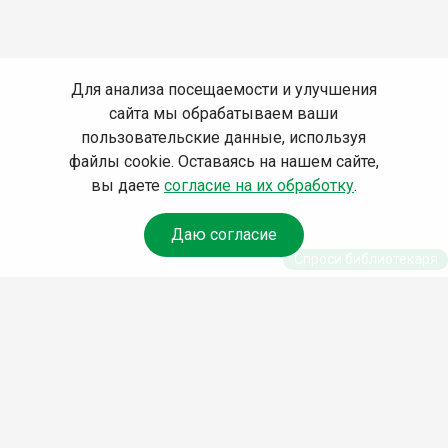
Для анализа посещаемости и улучшения
сайта мы обрабатываем ваши
пользовательские данные, используя
файлы cookie. Оставаясь на нашем сайте,
вы даете
согласие на их обработку
.
Даю согласие
Спроси библиотекаря
© Муниципальное бюджетное учреждение культуры
Ангарского городского округа «Централизованная
библиотечная система» (МБУК «ЦБС»), 2026
Адрес
: 665841, Иркутская обл., г. Ангарск, 17 микрорайон,