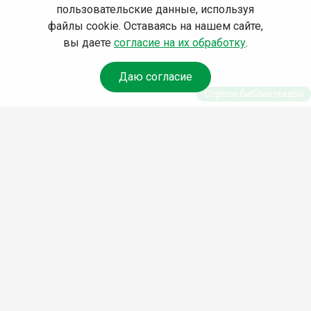
пользовательские данные, используя
файлы cookie. Оставаясь на нашем сайте,
вы даете
согласие на их обработку
.
Даю согласие
Спроси библиотекаря
© Муниципальное бюджетное учреждение культуры
Ангарского городского округа «Централизованная
библиотечная система» (МБУК «ЦБС»), 2026
Адрес
: 665841, Иркутская обл., г. Ангарск, 17 микрорайон,
дом 4
Телефоны
:
+7 (3955) 55‑10‑22, 55‑09‑61, 55‑09‑69
Факс
:
+7 (3955) 55‑47‑19
Электронная почта
:
cbs-angarsk@yandex.ru