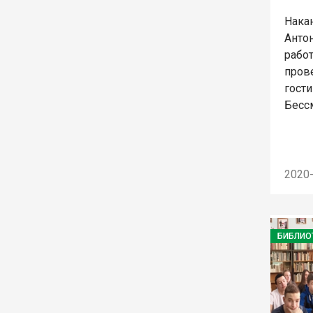
Нака
Анто
рабо
пров
гости
Бесс
2020
БИБЛИО