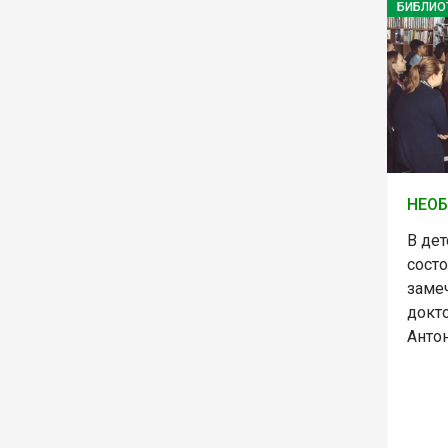
БИБЛИО
НЕО
В де
сост
заме
докт
Анто