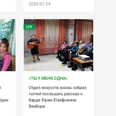
2020-01-29
ЦГБ
«ТЫ У МЕНЯ ОДНА»
л
Отдел искусств вновь собрал
гостей послушать рассказ о
Один
барде Юрии Юзефовиче
Визборе.