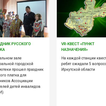
ДНИК РУССКОГО
VR-КВЕСТ «ПУНКТ
КА
НАЗНАЧЕНИЯ»
тальном зале
На каждой станции квес
ральной городской
ребят ожидали 5 вопрос
иотеки прошел праздник
Иркутской области
ого платка для
тников Ассоциации
телей детей инвалидов
И).