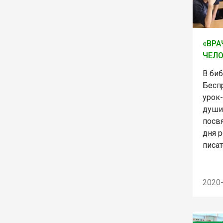
«ВРА
ЧЕЛО
В биб
Бесп
урок-
души
посв
дня 
писат
2020