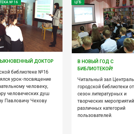
ТЕКА № 16
ЦГБ
БЫКНОВЕННЫЙ ДОКТОР
В НОВЫЙ ГОД С
БИБЛИОТЕКОЙ!
тской библиотеке №16
оялся урок-посвящение
Читальный зал Централ
чательному человеку,
городской библиотеки о
ору человеческих душ
сезон литературных и
ну Павловичу Чехову
творческих мероприятий
различных категорий
пользователей.