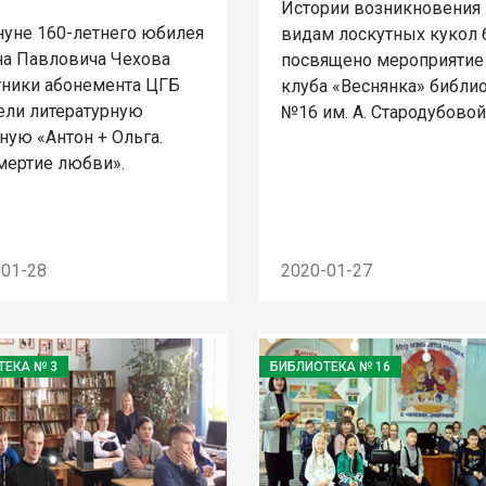
Истории возникновения 
нуне 160-летнего юбилея
видам лоскутных кукол
на Павловича Чехова
посвящено мероприятие
тники абонемента ЦГБ
клуба «Веснянка» библи
ели литературную
№16 им. А. Стародубовой
ную «Антон + Ольга.
мертие любви».
-01-28
2020-01-27
ТЕКА № 3
БИБЛИОТЕКА № 16