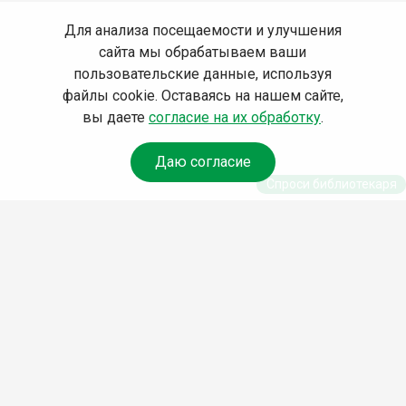
Для анализа посещаемости и улучшения
сайта мы обрабатываем ваши
пользовательские данные, используя
файлы cookie. Оставаясь на нашем сайте,
вы даете
согласие на их обработку
.
Даю согласие
Спроси библиотекаря
© Муниципальное бюджетное учреждение культуры
Ангарского городского округа «Централизованная
библиотечная система» (МБУК «ЦБС»), 2026
Адрес
: 665841, Иркутская обл., г. Ангарск, 17 микрорайон,
дом 4
Телефоны
:
+7 (3955) 55‑10‑22, 55‑09‑61, 55‑09‑69