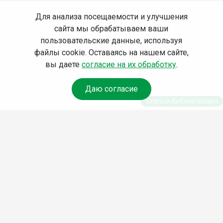
Для анализа посещаемости и улучшения
сайта мы обрабатываем ваши
пользовательские данные, используя
файлы cookie. Оставаясь на нашем сайте,
вы даете
согласие на их обработку
.
Даю согласие
Спроси библиотекаря
© Муниципальное бюджетное учреждение культуры
Ангарского городского округа «Централизованная
библиотечная система» (МБУК «ЦБС»), 2026
Адрес
: 665841, Иркутская обл., г. Ангарск, 17 микрорайон,
дом 4
Телефоны
:
+7 (3955) 55‑10‑22, 55‑09‑61, 55‑09‑69