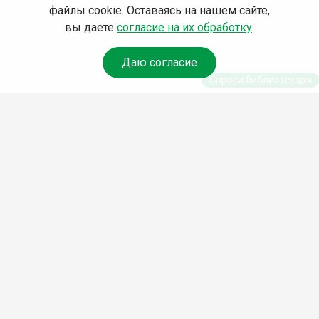
файлы cookie. Оставаясь на нашем сайте,
вы даете
согласие на их обработку
.
Даю согласие
Спроси библиотекаря
© Муниципальное бюджетное учреждение культуры
Ангарского городского округа «Централизованная
библиотечная система» (МБУК «ЦБС»), 2026
Адрес
: 665841, Иркутская обл., г. Ангарск, 17 микрорайон,
дом 4
Телефоны
:
+7 (3955) 55‑10‑22, 55‑09‑61, 55‑09‑69
Факс
:
+7 (3955) 55‑47‑19
Электронная почта
:
cbs-angarsk@yandex.ru