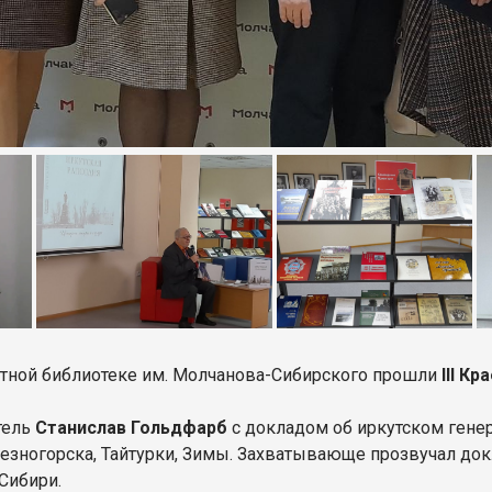
астной библиотеке им. Молчанова-Сибирского прошли
III К
тель
Станислав Гольдфарб
с докладом об иркутском гене
лезногорска, Тайтурки, Зимы. Захватывающе прозвучал док
Сибири.