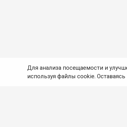
Для анализа посещаемости и улучш
используя файлы cookie. Оставаясь
© Муниципальное бюджетное учреждение культуры
Ангарского городского округа «Централизованная
библиотечная система» (МБУК «ЦБС»), 2026