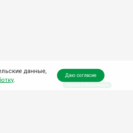
ельские данные,
Даю согласие
ботку
.
Спроси библиотекаря
чредитель:
омитет по культуре и молодежной политике АГО