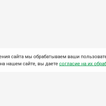
ения сайта мы обрабатываем ваши пользоват
 на нашем сайте, вы даете
согласие на их обра
Мы в социальных сетях –
#Библиотеки_Ангарска
У
К