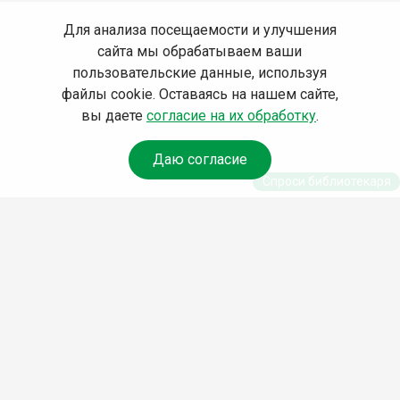
Для анализа посещаемости и улучшения
сайта мы обрабатываем ваши
пользовательские данные, используя
файлы cookie. Оставаясь на нашем сайте,
вы даете
согласие на их обработку
.
Даю согласие
Спроси библиотекаря
© Муниципальное бюджетное учреждение культуры
Ангарского городского округа «Централизованная
библиотечная система» (МБУК «ЦБС»), 2026
Адрес
: 665841, Иркутская обл., г. Ангарск, 17 микрорайон,
дом 4
Телефоны
:
+7 (3955) 55‑10‑22, 55‑09‑61, 55‑09‑69