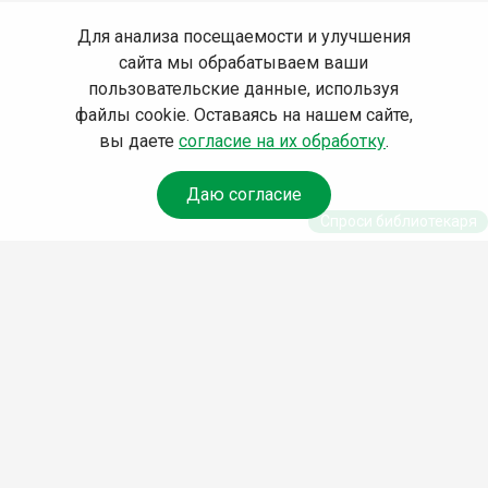
Для анализа посещаемости и улучшения
сайта мы обрабатываем ваши
пользовательские данные, используя
файлы cookie. Оставаясь на нашем сайте,
вы даете
согласие на их обработку
.
Даю согласие
Спроси библиотекаря
© Муниципальное бюджетное учреждение культуры
Ангарского городского округа «Централизованная
библиотечная система» (МБУК «ЦБС»), 2026
Адрес
: 665841, Иркутская обл., г. Ангарск, 17 микрорайон,
дом 4
Телефоны
:
+7 (3955) 55‑10‑22, 55‑09‑61, 55‑09‑69