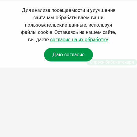
Для анализа посещаемости и улучшения
сайта мы обрабатываем ваши
пользовательские данные, используя
файлы cookie. Оставаясь на нашем сайте,
вы даете
согласие на их обработку
.
Даю согласие
Спроси библиотекаря
© Муниципальное бюджетное учреждение культуры
Ангарского городского округа «Централизованная
библиотечная система» (МБУК «ЦБС»), 2026
Адрес
: 665841, Иркутская обл., г. Ангарск, 17 микрорайон,
дом 4
Телефоны
:
+7 (3955) 55‑10‑22, 55‑09‑61, 55‑09‑69