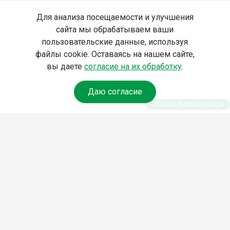
Для анализа посещаемости и улучшения
сайта мы обрабатываем ваши
пользовательские данные, используя
файлы cookie. Оставаясь на нашем сайте,
вы даете
согласие на их обработку
.
Даю согласие
Спроси библиотекаря
© Муниципальное бюджетное учреждение культуры
Ангарского городского округа «Централизованная
библиотечная система» (МБУК «ЦБС»), 2026
Адрес
: 665841, Иркутская обл., г. Ангарск, 17 микрорайон,
дом 4
Телефоны
:
+7 (3955) 55‑10‑22, 55‑09‑61, 55‑09‑69