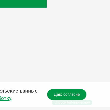
ельские данные,
Даю согласие
ботку
.
Спроси библиотекаря