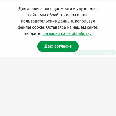
Для анализа посещаемости и улучшения
сайта мы обрабатываем ваши
пользовательские данные, используя
файлы cookie. Оставаясь на нашем сайте,
вы даете
согласие на их обработку
.
Даю согласие
Спроси библиотекаря
© Муниципальное бюджетное учреждение культуры
Ангарского городского округа «Централизованная
библиотечная система» (МБУК «ЦБС»), 2026
Адрес
: 665841, Иркутская обл., г. Ангарск, 17 микрорайон,
дом 4
Телефоны
:
+7 (3955) 55‑10‑22, 55‑09‑61, 55‑09‑69