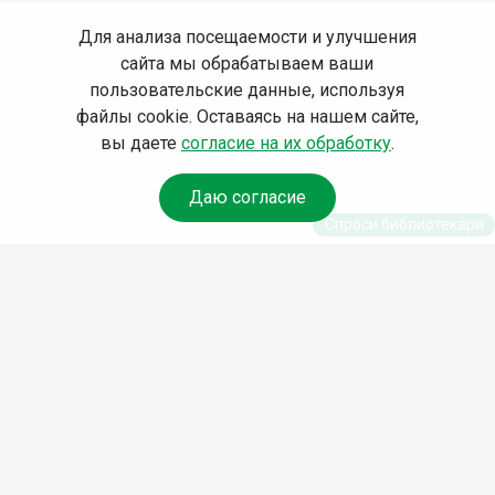
Для анализа посещаемости и улучшения
сайта мы обрабатываем ваши
пользовательские данные, используя
файлы cookie. Оставаясь на нашем сайте,
вы даете
согласие на их обработку
.
Даю согласие
Спроси библиотекаря
© Муниципальное бюджетное учреждение культуры
Ангарского городского округа «Централизованная
библиотечная система» (МБУК «ЦБС»), 2026
Адрес
: 665841, Иркутская обл., г. Ангарск, 17 микрорайон,
дом 4
Телефоны
:
+7 (3955) 55‑10‑22, 55‑09‑61, 55‑09‑69