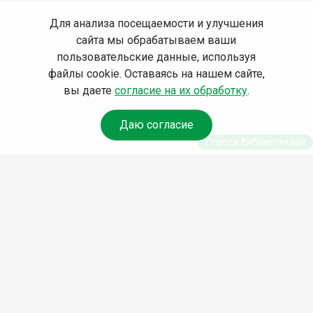
Для анализа посещаемости и улучшения
сайта мы обрабатываем ваши
пользовательские данные, используя
файлы cookie. Оставаясь на нашем сайте,
вы даете
согласие на их обработку
.
Даю согласие
Спроси библиотекаря
© Муниципальное бюджетное учреждение культуры
Ангарского городского округа «Централизованная
библиотечная система» (МБУК «ЦБС»), 2026
Адрес
: 665841, Иркутская обл., г. Ангарск, 17 микрорайон,
дом 4
Телефоны
:
+7 (3955) 55‑10‑22, 55‑09‑61, 55‑09‑69