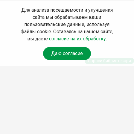
Для анализа посещаемости и улучшения
сайта мы обрабатываем ваши
пользовательские данные, используя
файлы cookie. Оставаясь на нашем сайте,
вы даете
согласие на их обработку
.
Даю согласие
Спроси библиотекаря
© Муниципальное бюджетное учреждение культуры
Ангарского городского округа «Централизованная
библиотечная система» (МБУК «ЦБС»), 2026
Адрес
: 665841, Иркутская обл., г. Ангарск, 17 микрорайон,
дом 4
Телефоны
:
+7 (3955) 55‑10‑22, 55‑09‑61, 55‑09‑69