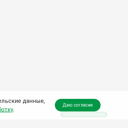
ельские данные,
Даю согласие
ботку
.
Спроси библиотекаря