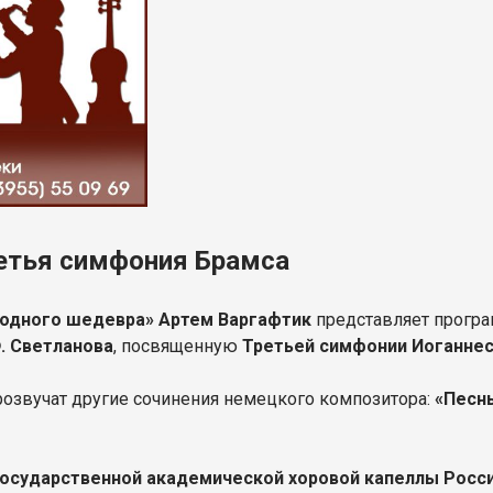
ретья симфония Брамса
 одного шедевра» Артем Варгафтик
представляет прогр
. Светланова
, посвященную
Третьей симфонии Иоганнес
розвучат другие сочинения немецкого композитора:
«Песнь
осударственной академической хоровой капеллы России