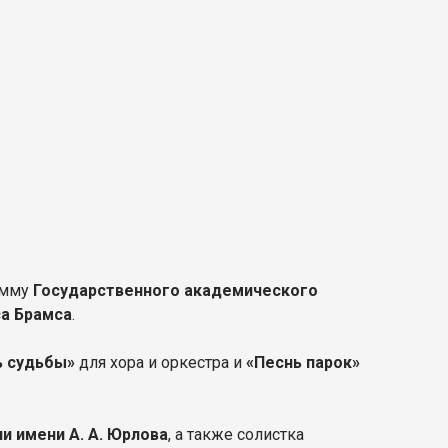
амму
Государственного академического
а Брамса
.
 судьбы»
для хора и оркестра и
«Песнь парок»
 имени А. А. Юрлова
, а также солистка