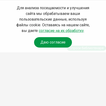
Для анализа посещаемости и улучшения
сайта мы обрабатываем ваши
пользовательские данные, используя
файлы cookie. Оставаясь на нашем сайте,
вы даете
согласие на их обработку
.
Даю согласие
Спроси библиотекаря
© Муниципальное бюджетное учреждение культуры
Ангарского городского округа «Централизованная
библиотечная система» (МБУК «ЦБС»), 2026
Адрес
: 665841, Иркутская обл., г. Ангарск, 17 микрорайон,
дом 4
Телефоны
:
+7 (3955) 55‑10‑22, 55‑09‑61, 55‑09‑69