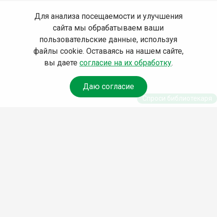
Для анализа посещаемости и улучшения
сайта мы обрабатываем ваши
пользовательские данные, используя
файлы cookie. Оставаясь на нашем сайте,
вы даете
согласие на их обработку
.
Даю согласие
Спроси библиотекаря
© Муниципальное бюджетное учреждение культуры
Ангарского городского округа «Централизованная
библиотечная система» (МБУК «ЦБС»), 2026
Адрес
: 665841, Иркутская обл., г. Ангарск, 17 микрорайон,
дом 4
Телефоны
:
+7 (3955) 55‑10‑22, 55‑09‑61, 55‑09‑69