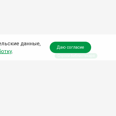
ельские данные,
Даю согласие
ботку
.
Спроси библиотекаря
чредитель:
омитет по культуре и молодежной политике АГО
езависимая оценка качества библиотечных услуг