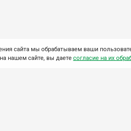
ения сайта мы обрабатываем ваши пользоват
 на нашем сайте, вы даете
согласие на их обра
Мы в социальных сетях –
#Библиотеки_Ангарска
У
К
Н
Приглашаем Вас в наши библиотеки!
Добавьте отзыв