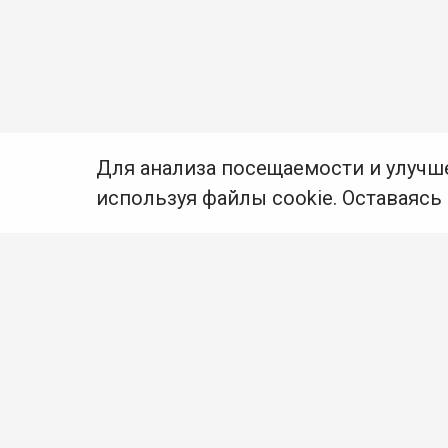
Для анализа посещаемости и улучш
используя файлы cookie. Оставаясь
© Муниципальное бюджетное учреждение культуры
Ангарского городского округа «Централизованная
библиотечная система» (МБУК «ЦБС»), 2026
Адрес
: 665841, Иркутская обл., г. Ангарск,
17 микрорайон, дом 4