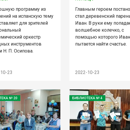
ошную программу из
Главным героем постан
нений на испанскую тему
стал деревенский парен
ставляет для зрителей
Иван. В руки ему попада
ональный
волшебное колечко, с
емический оркестр
помощью которого Ива
дных инструментов
пытается найти счастье.
 Н. П. Осипова.
-10-23
2022-10-23
ТЕКА № 20
БИБЛИОТЕКА № 4