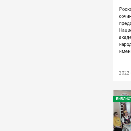
Роск
сочи
пред
Наци
акад
наро
имени
2022
БИБЛИО