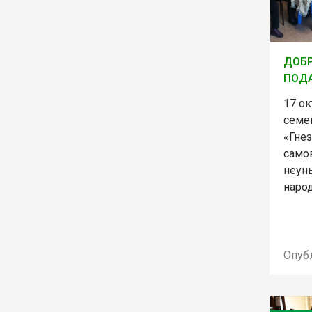
ДОБ
ПОДА
17 ок
семе
«Гне
само
неун
народ
Опуб