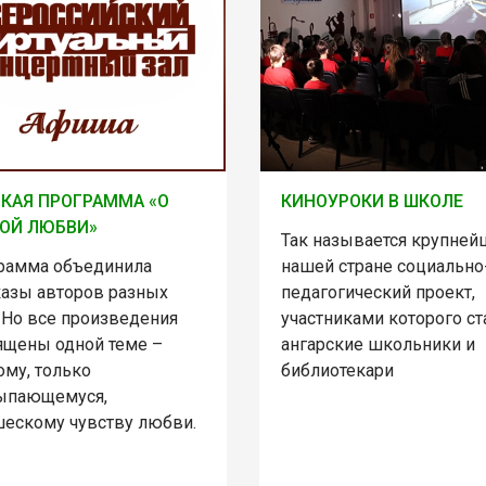
КАЯ ПРОГРАММА «О
КИНОУРОКИ В ШКОЛЕ
ОЙ ЛЮБВИ»
Так называется крупней
рамма объединила
нашей стране социально
казы авторов разных
педагогический проект,
 Но все произведения
участниками которого ст
ящены одной теме –
ангарские школьники и
ому, только
библиотекари
ыпающемуся,
ескому чувству любви.