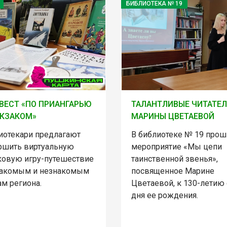
БИБЛИОТЕКА № 19
ВЕСТ «ПО ПРИАНГАРЬЮ
ТАЛАНТЛИВЫЕ ЧИТАТЕ
ЮКЗАКОМ»
МАРИНЫ ЦВЕТАЕВОЙ
иотекари предлагают
В библиотеке № 19 прош
ршить виртуальную
мероприятие «Мы цепи
ковую игру-путешествие
таинственной звенья»,
накомым и незнакомым
посвященное Марине
м региона.
Цветаевой, к 130-летию 
дня ее рождения.