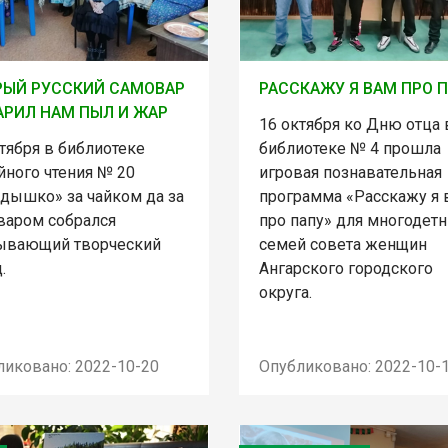
РЫЙ РУССКИЙ САМОВАР
РАССКАЖУ Я ВАМ ПРО 
РИЛ НАМ ПЫЛ И ЖАР
16 октября ко Дню отца 
тября в библиотеке
библиотеке № 4 прошла
йного чтения № 20
игровая познавательная
здышко» за чайком да за
программа «Расскажу я 
варом собрался
про папу» для многодет
ывающий творческий
семей совета женщин
.
Ангарского городского
округа.
ликовано: 2022-10-20
Опубликовано: 2022-10-