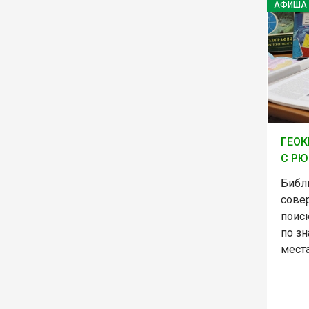
АФИША
ГЕОК
С Р
Библ
сове
поис
по з
места