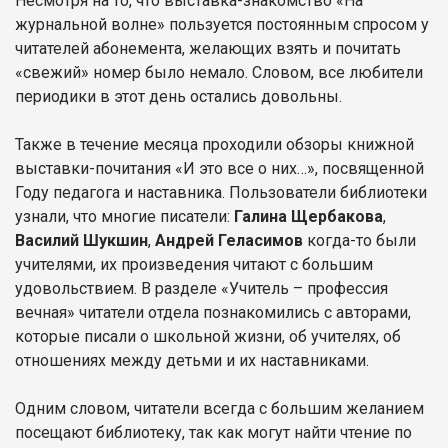
Несмотря на то, что выставка-знакомство «На
журнальной волне» пользуется постоянным спросом у
читателей абонемента, желающих взять и почитать
«свежий» номер было немало. Словом, все любители
периодики в этот день остались довольны.
Также в течение месяца проходили обзоры книжной
выставки-почитания «И это все о них…», посвященной
Году педагога и наставника. Пользователи библиотеки
узнали, что многие писатели:
Галина Щербакова
,
Василий Шукшин
,
Андрей Геласимов
когда-то были
учителями, их произведения читают с большим
удовольствием. В разделе «Учитель – профессия
вечная» читатели отдела познакомились с авторами,
которые писали о школьной жизни, об учителях, об
отношениях между детьми и их наставниками.
Одним словом, читатели всегда с большим желанием
посещают библиотеку, так как могут найти чтение по