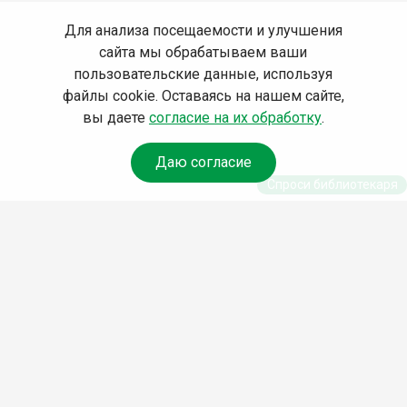
Для анализа посещаемости и улучшения
сайта мы обрабатываем ваши
пользовательские данные, используя
файлы cookie. Оставаясь на нашем сайте,
вы даете
согласие на их обработку
.
Даю согласие
Спроси библиотекаря
© Муниципальное бюджетное учреждение культуры
Ангарского городского округа «Централизованная
библиотечная система» (МБУК «ЦБС»), 2026
Адрес
: 665841, Иркутская обл., г. Ангарск, 17 микрорайон,
дом 4
Телефоны
:
+7 (3955) 55‑10‑22, 55‑09‑61, 55‑09‑69